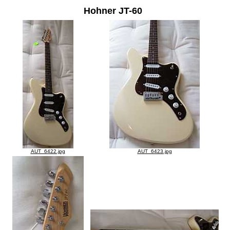
Hohner JT-60
AUT_6422.jpg
AUT_6423.jpg